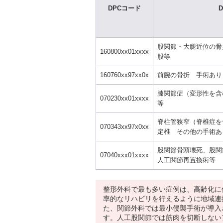
DPCコード
股関節・大腿近位の骨
160800xx01xxxx
股等
160760xx97xx0x
前腕の骨折 手術あり
膝関節症（変形性を含
070230xx01xxxx
等
脊柱管狭窄（脊椎症を
070343xx97x0xx
定椎 その他の手術あ
股関節骨頭壊死、股
07040xxx01xxxx
人工関節再置換術等
整形外科で最も多い症例は、高齢化に
率的なリハビリを行えるように地域連
た、関節外科では最小侵襲手術が導入
す。人工股関節では筋肉を切断しない