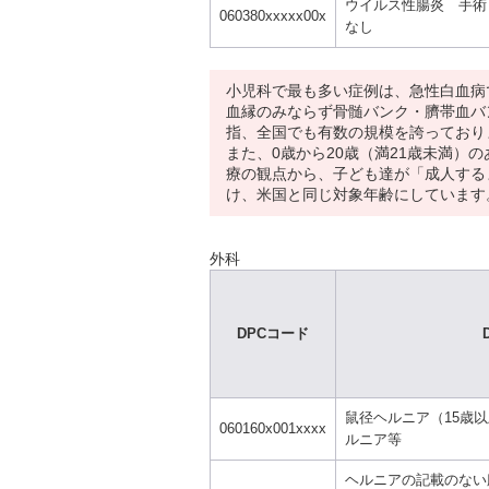
ウイルス性腸炎 手術
060380xxxxx00x
なし
小児科で最も多い症例は、急性白血病
血縁のみならず骨髄バンク・臍帯血バ
指、全国でも有数の規模を誇っており
また、0歳から20歳（満21歳未満
療の観点から、子ども達が「成人する
け、米国と同じ対象年齢にしています
外科
DPCコード
鼠径ヘルニア（15歳
060160x001xxxx
ルニア等
ヘルニアの記載のない