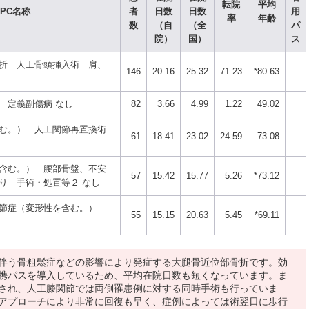
転院
平均
DPC名称
者
日数
日数
用
率
年齢
数
（自
（全
パ
院）
国）
ス
折 人工骨頭挿入術 肩、
146
20.16
25.32
71.23
*80.63
 定義副傷病 なし
82
3.66
4.99
1.22
49.02
む。） 人工関節再置換術
61
18.41
23.02
24.59
73.08
含む。） 腰部骨盤、不安
57
15.42
15.77
5.26
*73.12
り 手術・処置等２ なし
関節症（変形性を含む。）
55
15.15
20.63
5.45
*69.11
伴う骨粗鬆症などの影響により発症する大腿骨近位部骨折です。効
携パスを導入しているため、平均在院日数も短くなっています。ま
され、人工膝関節では両側罹患例に対する同時手術も行っていま
アプローチにより非常に回復も早く、症例によっては術翌日に歩行