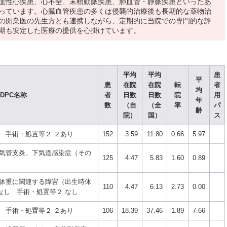
血性心疾患、心不全、末梢動脈疾患、肺血管・静脈疾患といったあ
っています。心臓血管疾患の多くは侵襲的治療後も長期的な薬物治
の開業医の先生方とも連携しながら、定期的に当院での専門的な評
期も安定した医療の提供を心掛けています。
平均
平均
患
平
患
在院
在院
転
者
均
DPC名称
者
日数
日数
院
用
年
数
（自
（全
率
パ
齢
院）
国）
ス
 手術・処置等２ ２あり
152
3.59
11.80
0.66
5.97
気管支炎、下気道感染症（その
125
4.47
5.83
1.60
0.89
し
体重に関連する障害（出生時体
110
4.47
6.13
2.73
0.00
術なし 手術・処置等２ なし
 手術・処置等２ ２あり
106
18.39
37.46
1.89
7.66