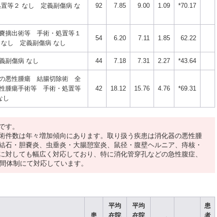
置等２ なし 定義副傷病 な
92
7.85
9.00
1.09
*70.17
嚢摘出術等 手術・処置等１
54
6.20
7.11
1.85
62.22
 なし 定義副傷病 なし
義副傷病 なし
44
7.18
7.31
2.27
*43.64
の悪性腫瘍 結腸切除術 全
性腫瘍手術等 手術・処置等
42
18.12
15.76
4.76
*69.31
なし
です。
術件数は年々増加傾向にあります。取り扱う疾患は消化器の悪性腫
結石・胆嚢炎、虫垂炎・大腸憩室炎、鼠径・腹壁ヘルニア、痔核・
に対しても幅広く対応しており、特に消化管穿孔などの急性腹症、
時間体制にて対応しています。
平均
平均
患
患
在院
在院
者