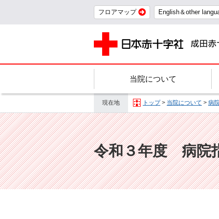
フロアマップ
English＆other langu
当院について
現在地
トップ
>
当院について
>
病
令和３年度 病院