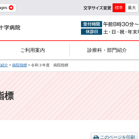
ages
標準
最大
ご利用案内
診療科・部門紹介
院紹介
>
病院指標
> 令和３年度 病院指標
指標
このページを印刷