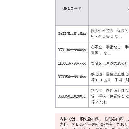
DPCコード
頻脈性不整脈 経皮的
050070xx01x0xx
術・処置等２ なし
心不全 手術なし 手
050130xx9900xx
置等２ なし
110310xx99xxxx
腎臓又は尿路の感染症
狭心症、慢性虚血性心
050050xx9910xx
等１ １あり 手術・処
狭心症、慢性虚血性心
050050xx0200xx
等 手術・処置等１ 
等２ なし
内科では、消化器内科、循環器内科、
内科、アレルギー内科を標榜しており