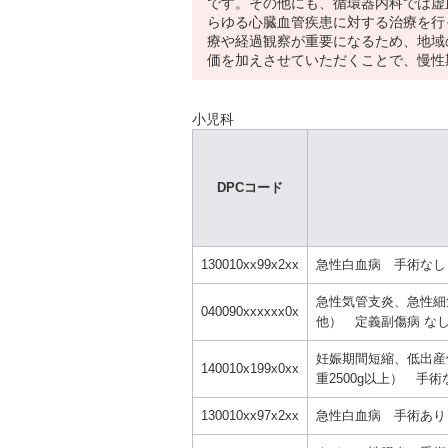
です。その他にも、循環器内科では虚
らゆる心臓血管疾患に対する治療を行
療や経過観察が重要になるため、地域
価を加えさせていただくことで、慢性
小児科
DPCコード
130010xx99x2xx
急性白血病 手術なし
急性気管支炎、急性細
040090xxxxxx0x
他） 定義副傷病 な
妊娠期間短縮、低出産
140010x199x0xx
重2500g以上） 手
130010xx97x2xx
急性白血病 手術あり