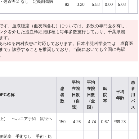
・処置等２ なし 定義副傷病
93
3.30
5.53
0.00
5.08
です。血液腫瘍（血友病含む）については、多数の専門医を有し、
ンクを介した造血幹細胞移植も毎年多数施行しており、千葉県屈
ます。
）のあらゆる内科疾患に対応しております。日本小児科学会では、成育医
まで」診療することを推奨しており、当院においても全国に先駆
。
平均
平均
患
患
在院
在院
転
者
平均
DPC名称
者
日数
日数
院
用
年齢
数
（自
（全
率
パ
院）
国）
ス
以上） ヘルニア手術 鼠径ヘ
150
4.26
4.74
0.67
*69.23
腸閉塞 手術なし 手術・処