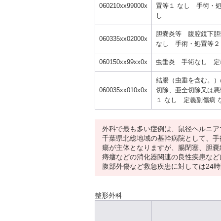
060210xx99000x
置等１ なし 手術・処
し
胆嚢炎等 腹腔鏡下胆
060335xx02000x
なし 手術・処置等２
060150xx99xx0x
虫垂炎 手術なし 定
結腸（虫垂を含む。）
060035xx010x0x
切除、亜全切除又は悪
１ なし 定義副傷病 
外科で最も多い症例は、鼠径ヘルニア
千葉県北総地域の基幹病院として、手
瘍が主体となりますが、腸閉塞、胆嚢
痔瘻などの消化器関連の良性疾患など
腹部外傷など救急疾患に対しては24
整形外科