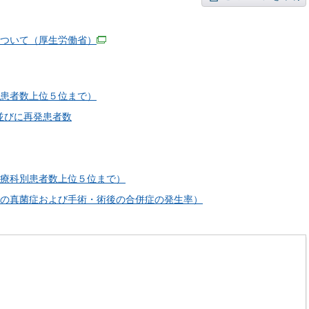
ついて（厚生労働省）
患者数上位５位まで）
並びに再発患者数
療科別患者数上位５位まで）
の真菌症および手術・術後の合併症の発生率）