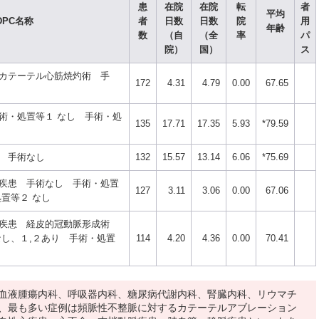
患
在院
在院
転
者
平均
DPC名称
者
日数
日数
院
用
年齢
数
（自
（全
率
パ
院）
国）
ス
カテーテル心筋焼灼術 手
172
4.31
4.79
0.00
67.65
術・処置等１ なし 手術・処
135
17.71
17.35
5.93
*79.59
 手術なし
132
15.57
13.14
6.06
*75.69
疾患 手術なし 手術・処置
127
3.11
3.06
0.00
67.06
置等２ なし
疾患 経皮的冠動脈形成術
なし、１,２あり 手術・処置
114
4.20
4.36
0.00
70.41
血液腫瘍内科、呼吸器内科、糖尿病代謝内科、腎臓内科、リウマチ
、最も多い症例は頻脈性不整脈に対するカテーテルアブレーション