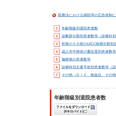
医療法における病院等の広告規制に
年齢階級別退院患者数
診断群分類別患者数等（診療科別
初発の５大癌のUICC病期分類別
成人市中肺炎の重症度別患者数等
脳梗塞の患者数等
診療科別主要手術別患者数等（診
その他（ＤＩＣ、敗血症、その他
年齢階級別退院患者数
ファイルをダウンロード
(0キロバイト)