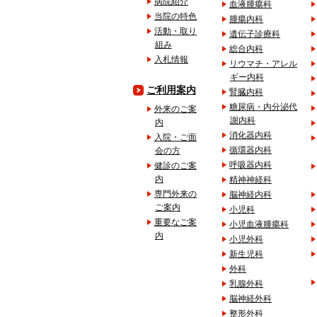
病院紹介
血液腫瘍科
当院の特色
腫瘍内科
活動・取り
遺伝子診療科
組み
総合内科
入札情報
リウマチ・アレル
ギー内科
ご利用案内
腎臓内科
糖尿病・内分泌代
外来のご案
謝内科
内
消化器内科
入院・ご面
循環器内科
会の方
呼吸器内科
健診のご案
内
精神神経科
専門外来の
脳神経内科
ご案内
小児科
重要なご案
小児血液腫瘍科
内
小児外科
新生児科
外科
乳腺外科
脳神経外科
整形外科