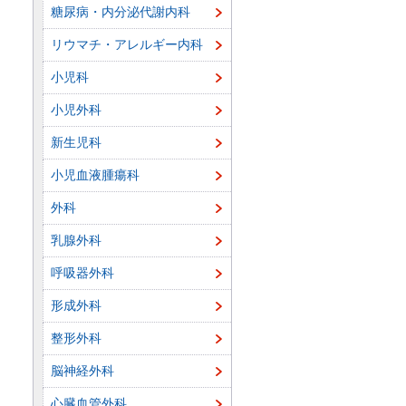
糖尿病・内分泌代謝内科
リウマチ・アレルギー内科
小児科
小児外科
新生児科
小児血液腫瘍科
外科
乳腺外科
呼吸器外科
形成外科
整形外科
脳神経外科
心臓血管外科