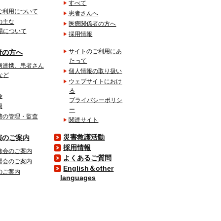
すべて
ご利用について
患者さんへ
の主な
医療関係者の方へ
場について
採用情報
サイトのご利用にあ
者の方へ
たって
病連携、患者さん
個人情報の取り扱い
など
ウェブサイトにおけ
る
会
プライバシーポリシ
局
ー
費の管理・監査
関連サイト
災害救護活動
演のご案内
採用情報
修会のご案内
よくあるご質問
習会のご案内
English＆other
のご案内
languages