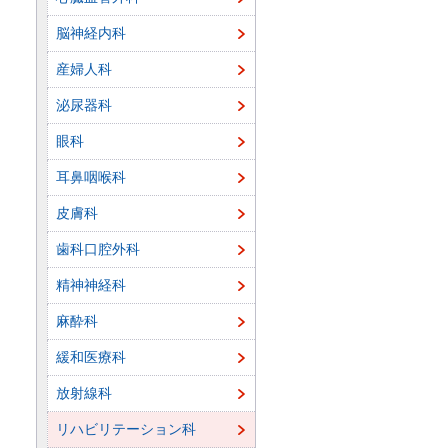
脳神経内科
産婦人科
泌尿器科
眼科
耳鼻咽喉科
皮膚科
歯科口腔外科
精神神経科
麻酔科
緩和医療科
放射線科
リハビリテーション科