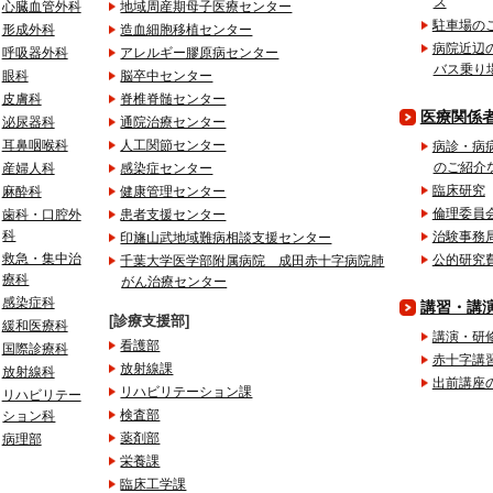
ス
心臓血管外科
地域周産期母子医療センター
駐車場の
形成外科
造血細胞移植センター
病院近辺
呼吸器外科
アレルギー膠原病センター
バス乗り
眼科
脳卒中センター
皮膚科
脊椎脊髄センター
医療関係
泌尿器科
通院治療センター
耳鼻咽喉科
人工関節センター
病診・病
のご紹介
産婦人科
感染症センター
臨床研究
麻酔科
健康管理センター
倫理委員
歯科・口腔外
患者支援センター
科
治験事務
印旛山武地域難病相談支援センター
救急・集中治
公的研究
千葉大学医学部附属病院 成田赤十字病院肺
療科
がん治療センター
感染症科
講習・講
診療支援部
緩和医療科
講演・研
看護部
国際診療科
赤十字講
放射線課
放射線科
出前講座
リハビリテーション課
リハビリテー
検査部
ション科
薬剤部
病理部
栄養課
臨床工学課