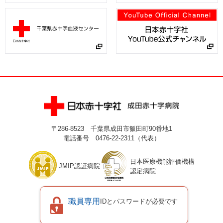
2026年5月21日
令和9年4月採用 臨床検査技師（病理検査）の募集について
2026年5月20日
「令和８年大槌町林野火災義援金」の受付について
2026年5月14日
令和8年9月採用 臨床検査技師（嘱託）の募集について
2026年4月27日
〒286-8523 千葉県成田市飯田町90番地1
電話番号 0476-22-2311（代表）
令和８年度 栄養サポートチーム専門療法士 臨床実地修練
について
日本医療機能評価機構
JMIP認証病院
2026年4月23日
認定病院
ゴールデンウイーク休診のお知らせ
職員専用
IDとパスワードが必要です
2026年4月15日