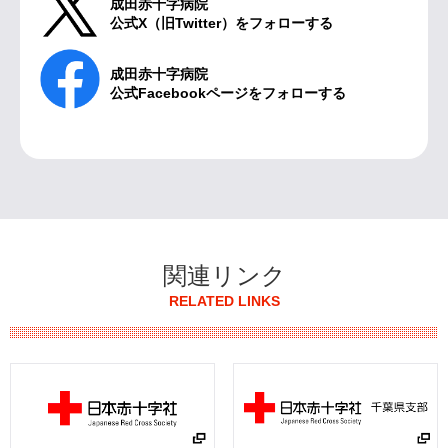
ナースアシスタント（看護助手）の募集
成田赤十字病院
公式X（旧Twitter）をフォローする
2026年6月4日
令和9年4月採用 臨床工学技士の募集について
成田赤十字病院
公式Facebookページをフォローする
2026年6月3日
台風の影響によるご来院時のお願い
2026年6月2日
広報誌「ふれあい」70号を掲載しました
2026年5月29日
関連リンク
AI電話受付サービス導入のお知らせ
RELATED LINKS
2026年5月29日
消化器内科 火曜日初診休診のお知らせ
2026年5月27日
病理部医師の募集