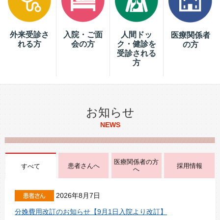
外来受診さ
入院・ご面
人間ドッ
医療関係者
れる方
会の方
ク・健診を
の方
受診される
方
お知らせ
NEWS
医療関係者の方
患者さんへ
採用情報
すべて
へ
2026年8月7日
分娩費用改訂のお知らせ【9月1日入院より改訂】