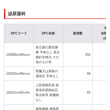
泌尿器科
平
DPCコード
DPC名称
患者数
在院
（自
前立腺の悪性腫
瘍 手術なし 前立
110080xx991xxx
255
腺針生検法 その
他のもの等
腎臓又は尿路の
110310xx99xxxx
68
感染症 手術なし
上部尿路疾患 経
尿道的尿路結石
11012xxx02xx0x
65
除去術等 副傷病
なし
膀胱腫瘍 膀胱悪