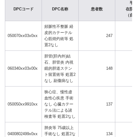
平
DPCコード
DPC名称
患者数
在院
（自
頻脈性不整脈 経
皮的カテーテル
050070xx03x0xx
247
心筋焼灼術等 処
置2なし
胆管(肝内外)結
石、胆管炎 内視
060340xx03x00x
鏡的胆道ステン
148
ト留置術等 処置2
なし 副傷病なし
狭心症、慢性虚
血性心疾患 手術
050050xx9910xx
なし 心臓カテー
137
テル法による諸
検査等 処置2なし
肺炎等 75歳以上
0400802499x0xx
手術なし 処置2な
134