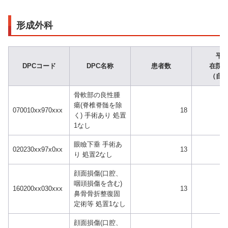
形成外科
平
DPCコード
DPC名称
患者数
在院
（自
骨軟部の良性腫
瘍(脊椎脊髄を除
070010xx970xxx
18
く) 手術あり 処置
1なし
眼瞼下垂 手術あ
020230xx97x0xx
13
り 処置2なし
顔面損傷(口腔、
咽頭損傷を含む)
160200xx030xxx
13
鼻骨骨折整復固
定術等 処置1なし
顔面損傷(口腔、