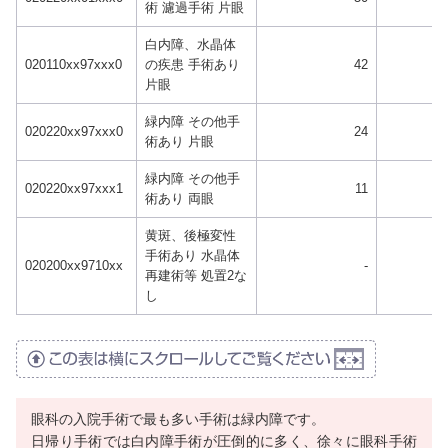
術 濾過手術 片眼
白内障、水晶体
020110xx97xxx0
の疾患 手術あり
42
片眼
緑内障 その他手
020220xx97xxx0
24
術あり 片眼
緑内障 その他手
020220xx97xxx1
11
術あり 両眼
黄斑、後極変性
手術あり 水晶体
020200xx9710xx
-
再建術等 処置2な
し
眼科の入院手術で最も多い手術は緑内障です。
日帰り手術では白内障手術が圧倒的に多く、徐々に眼科手術