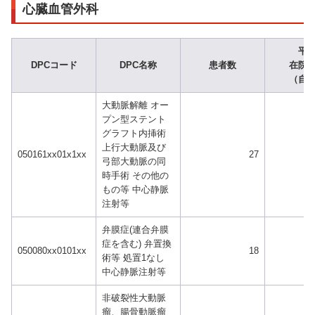
心臓血管外科
平
DPCコード
DPC名称
患者数
在院
（自
大動脈解離 オー
プン型ステント
グラフト内挿術
上行大動脈及び
050161xx01x1xx
27
弓部大動脈の同
時手術 その他の
もの等 中心静脈
注射等
弁膜症(連合弁膜
症を含む) 弁置換
050080xx0101xx
18
術等 処置1なし
中心静脈注射等
非破裂性大動脈
瘤、腸骨動脈瘤