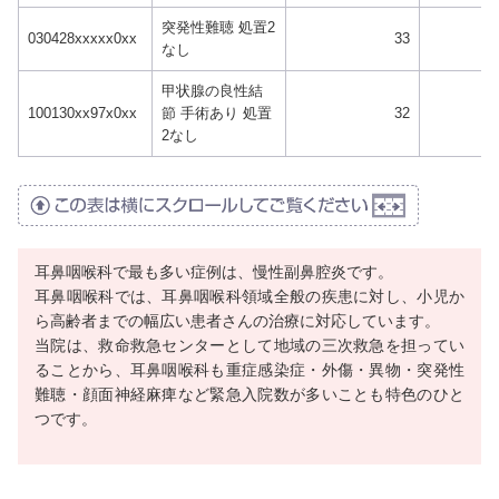
突発性難聴 処置2
030428xxxxx0xx
33
なし
甲状腺の良性結
100130xx97x0xx
節 手術あり 処置
32
2なし
耳鼻咽喉科で最も多い症例は、慢性副鼻腔炎です。
耳鼻咽喉科では、耳鼻咽喉科領域全般の疾患に対し、小児か
ら高齢者までの幅広い患者さんの治療に対応しています。
当院は、救命救急センターとして地域の三次救急を担ってい
ることから、耳鼻咽喉科も重症感染症・外傷・異物・突発性
難聴・顔面神経麻痺など緊急入院数が多いことも特色のひと
つです。