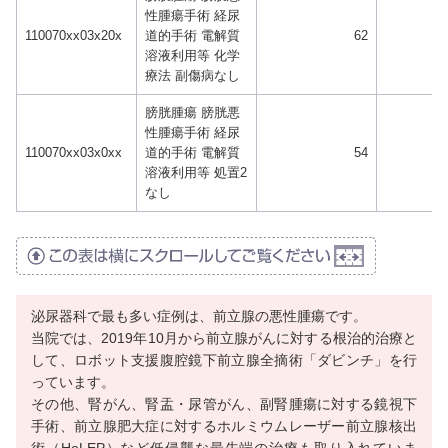
性腫瘍手術 経尿
110070xx03x20x
道的手術 電解質
62
溶液利用等 化学
療法 副傷病なし
膀胱腫瘍 膀胱悪
性腫瘍手術 経尿
110070xx03x0xx
道的手術 電解質
54
溶液利用等 処置2
なし
泌尿器科で最も多い症例は、前立腺の悪性腫瘍です。
当院では、2019年10月から前立腺がんに対する根治的治療と
して、ロボット支援腹腔鏡下前立腺全摘術「ダビンチ」を行
っています。
その他、腎がん、腎盂・尿管がん、副腎腫瘍に対する鏡視下
手術、前立腺肥大症に対するホルミウムレーザー前立腺核出
術（HoLEP）など低侵襲な最先端の治療も取り入れていま