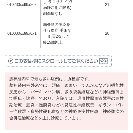
し ラコサミド(点
010230xx99x30x
21
滴静注用に限る)
副傷病なし
脳脊髄の感染を
伴う炎症 手術な
010080xx99x0x1
20
し 処置2なし 年
齢15歳以上
脳神経内科で最も多い症例は、脳梗塞です。
脳神経内科外来では、頭痛、めまい、てんかんなどの機能性
疾患から、パーキンソン病、多系統萎縮症などの神経難病ま
で幅広く診療しており、入院では、虚血性脳血管障害の急性
期治療、脳炎・髄膜炎などの炎症性神経疾患、ギラン・バレ
ー症候群・多発性硬化症などの神経免疫性疾患、神経難病の
合併症治療などを主に診療しています。