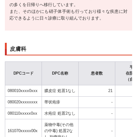
の多くを日帰りへ移行しています。
また、そのほかにも硝子体手術も行っており様々な疾患に対
応できるように日々診療に取り組んでおります。
皮膚科
平
DPCコード
DPC名称
患者数
在院
（自
080010xxxx0xxx
膿皮症 処置1なし
21
080020xxxxxxxx
帯状疱疹
-
080110xxxxx0xx
水疱症 処置2なし
-
薬物中毒(その他
161070xxxxx00x
の中毒) 処置2な
-
し 副傷病なし