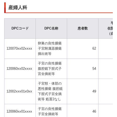
産婦人科
平
DPCコード
DPC名称
患者数
在院
（自
卵巣の良性腫瘍
120070xx02xxxx
子宮附属器腫瘍
62
摘出術等
子宮の良性腫瘍
120060xx02xxxx
腹腔鏡下腟式子
54
宮全摘術等
子宮頸・体部の
悪性腫瘍 腹腔鏡
12002xxx01x0xx
49
下腟式子宮全摘
術等 処置2なし
子宮の良性腫瘍
120060xx01xxxx
46
子宮全摘術等