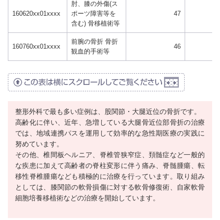
肘、膝の外傷(ス
160620xx01xxxx
ポーツ障害等を
47
含む) 骨移植術等
前腕の骨折 骨折
160760xx01xxxx
46
観血的手術等
整形外科で最も多い症例は、股関節・大腿近位の骨折です。
高齢化に伴い、近年、急増している大腿骨近位部骨折の治療
では、地域連携パスを運用して効率的な急性期医療の実践に
努めています。
その他、椎間板ヘルニア、脊椎管狭窄症、頚髄症など一般的
な疾患に加えて高齢者の脊柱変形に伴う痛み、脊髄腫瘍、転
移性脊椎腫瘍なども積極的に治療を行っています。取り組み
としては、膝関節の軟骨損傷に対する軟骨修復術、自家軟骨
細胞培養移植術などの治療を開始しています。