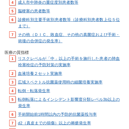
成人市中肺炎の重症度別患者数等
脳梗塞の患者数等
診療科別主要手術別患者数等（診療科別患者数上位５位
まで）
その他（ＤＩＣ、敗血症、その他の真菌症および手術・
術後の合併症の発生率）
医療の質指標
リスクレベルが「中」以上の手術を施行した患者の肺血
栓塞栓症の予防対策の実施率
血液培養２セット実施率
広域スペクトル抗菌薬使用時の細菌培養実施率
転倒・転落発生率
転倒転落によるインシデント影響度分類レベル3b以上の
発生率
手術開始前1時間以内の予防的抗菌薬投与率
d2（真皮までの損傷）以上の褥瘡発生率