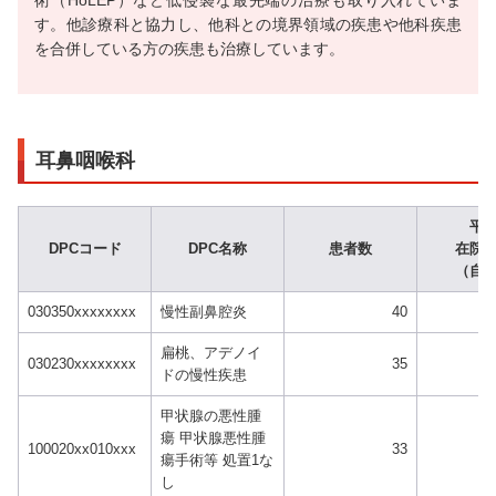
す。他診療科と協力し、他科との境界領域の疾患や他科疾患
を合併している方の疾患も治療しています。
耳鼻咽喉科
平
DPCコード
DPC名称
患者数
在院
（自
030350xxxxxxxx
慢性副鼻腔炎
40
扁桃、アデノイ
030230xxxxxxxx
35
ドの慢性疾患
甲状腺の悪性腫
瘍 甲状腺悪性腫
100020xx010xxx
33
瘍手術等 処置1な
し