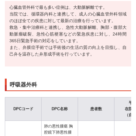
心臓血管外科で最も多い症例は、大動脈解離です。
当院では、循環器内科と連携して、成人の心臓血管外科領域
のほぼ全ての疾患に対して最新の治療を行っています。
救急・集中治療科と連携し、急性大動脈解離、胸部・腹部大
動脈瘤破裂、急性心筋梗塞などの緊急疾患に対し、24時間
365日緊急手術の対応をしています。
また、弁膜症手術では手術後の生活の質の向上を目指し、自
己弁を温存した弁形成手術を行っています。
呼吸器外科
平
DPCコード
DPC名称
患者数
在院
（自
肺の悪性腫瘍 胸
腔鏡下肺悪性腫