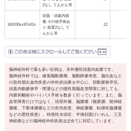
2なし てんかん等
頭蓋・頭蓋内損
傷 その他手術あ
160100xx97x01x
22
り 処置2なし て
んかん等
脳神経外科で最も多い症例は、非外傷性頭蓋内血腫です。
脳神経外科では、破裂脳動脈瘤、脳動静脈奇形、脳出血など
の急性期出血性疾患の外科的治療を中心に、頚動脈狭窄症、
頭蓋内動脈狭窄・閉塞などの慢性期脳血管障害に対しても、
内膜剥離術やバイパス手術を数多く行っています。また、脳
血管障害だけではなく、頭部外傷、脳腫瘍（髄膜腫、聴神経
腫瘍、下垂体腫瘍などの良性疾患、神経膠腫、転移性脳腫瘍
などの悪性疾患）、特発性水頭症、半側顔面けいれん、三叉
神経痛などの脳神経外科疾患ほぼ全てに対応しています。