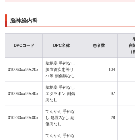
脳神経内科
平
DPCコード
DPC名称
患者数
在院
（自
脳梗塞 手術なし
010060xx99x20x
脳血管疾患等リ
104
ハ等 副傷病なし
脳梗塞 手術なし
010060xx99x40x
エダラボン 副傷
97
病なし
てんかん 手術な
010230xx99x00x
し 処置2なし 副
28
傷病なし
てんかん 手術な