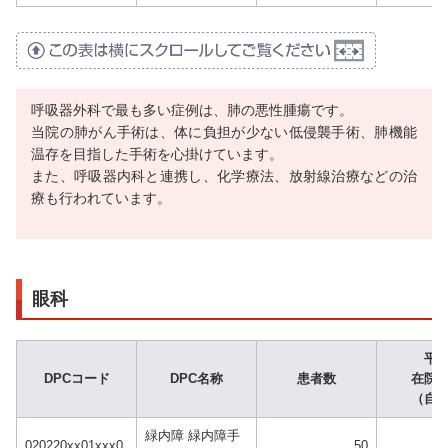
呼吸器外科で最も多い症例は、肺の悪性腫瘍です。
当院の肺がん手術は、体に負担が少ない低侵襲手術、肺機能
温存を目指した手術を心掛けています。
また、呼吸器内科と連携し、化学療法、放射線治療などの治
療も行われています。
眼科
平
DPCコード
DPC名称
患者数
在院
（自
緑内障 緑内障手
020220xx01xxx0
50