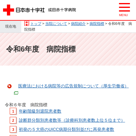
トップ
>
当院について
>
病院紹介
>
病院指標
> 令和6年度 病
現在地
院指標
令和6年度 病院指標
医療法における病院等の広告規制について（厚生労働省）
令和６年度 病院指標
年齢階級別退院患者数
診断群分類別患者数等（診療科別患者数上位５位まで）
初発の５大癌のUICC病期分類別並びに再発患者数