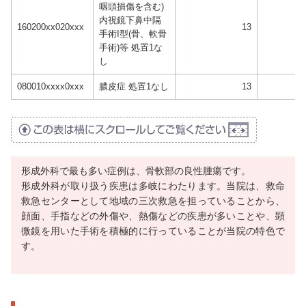
咽頭損傷を含む)
内視鏡下鼻中隔
160200xx020xxx
13
手術I型(骨、軟骨
手術)等 処置1な
し
080010xxxx0xxx
膿皮症 処置1なし
13
形成外科で最も多い症例は、骨軟部の良性腫瘍です。
形成外科が取り扱う疾患は多岐にわたります。当院は、救命
救急センターとして地域の三次救急を担っていることから、
顔面、手指などの外傷や、熱傷などの疾患が多いことや、顕
微鏡を用いた手術を積極的に行っていることが当院の特色で
す。