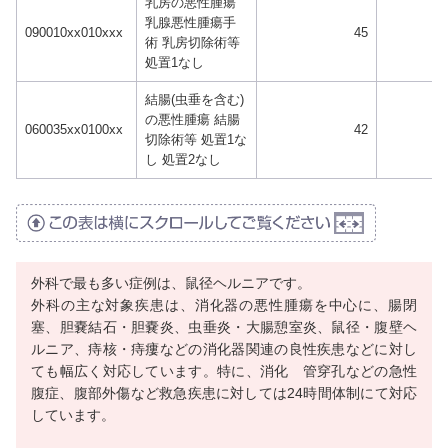
乳房の悪性腫瘍
乳腺悪性腫瘍手
090010xx010xxx
45
術 乳房切除術等
処置1なし
結腸(虫垂を含む)
の悪性腫瘍 結腸
060035xx0100xx
42
切除術等 処置1な
し 処置2なし
外科で最も多い症例は、鼠径ヘルニアです。
外科の主な対象疾患は、消化器の悪性腫瘍を中心に、腸閉
塞、胆嚢結石・胆嚢炎、虫垂炎・大腸憩室炎、鼠径・腹壁ヘ
ルニア、痔核・痔瘻などの消化器関連の良性疾患などに対し
ても幅広く対応しています。特に、消化 管穿孔などの急性
腹症、腹部外傷など救急疾患に対しては24時間体制にて対応
しています。