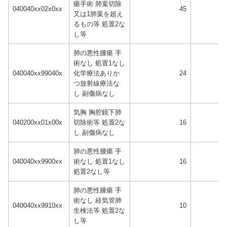
瘍手術 肺葉切除
040040xx02x0xx
45
又は1肺葉を超え
るもの等 処置2な
し等
肺の悪性腫瘍 手
術なし 処置1なし
040040xx99040x
化学療法ありか
24
つ放射線療法な
し 副傷病なし
気胸 胸腔鏡下肺
040200xx01x00x
切除術等 処置2な
16
し 副傷病なし
肺の悪性腫瘍 手
040040xx9900xx
術なし 処置1なし
16
処置2なし等
肺の悪性腫瘍 手
術なし 経気管肺
040040xx9910xx
10
生検法等 処置2な
し等