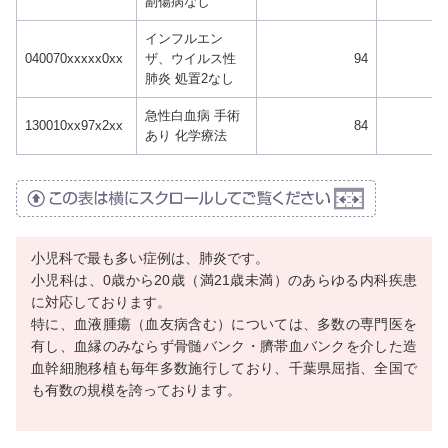
副傷病なし
インフルエン
040070xxxxx0xx
ザ、ウイルス性
94
肺炎 処置2なし
急性白血病 手術
130010xx97x2xx
84
あり 化学療法
小児科で最も多い症例は、肺炎です。
小児科は、0歳から20歳（満21歳未満）のあらゆる内科疾患
に対応しております。
特に、血液腫瘍（血友病含む）については、多数の専門医を
有し、血縁のみならず骨髄バンク・臍帯血バンクを介した造
血幹細胞移植も毎年多数施行しており、千葉県屈指、全国で
も有数の規模を誇っております。