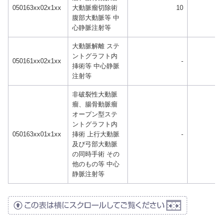
050163xx02x1xx
大動脈瘤切除術
10
腹部大動脈等 中
心静脈注射等
大動脈解離 ステ
ントグラフト内
050161xx02x1xx
-
挿術等 中心静脈
注射等
非破裂性大動脈
瘤、腸骨動脈瘤
オープン型ステ
ントグラフト内
050163xx01x1xx
挿術 上行大動脈
-
及び弓部大動脈
の同時手術 その
他のもの等 中心
静脈注射等