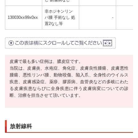
非ホジキンリン
130030xx99x0xx
パ腫 手術なし 処
-
置2なし等
皮膚で最も多い症例は、膿皮症です。
当院は、皮膚炎、水疱症、角化症、皮膚良性腫瘍、皮膚悪性
腫瘍、悪性リンパ腫、動物咬傷、陥入爪、全身性のウイルス
疾患、皮膚感染症、薬疹、膠原病、血管炎などの多岐にわた
る皮膚疾患ならびに全身疾患に伴う皮膚病変についての診
断、治療を担当させて頂いています。
放射線科