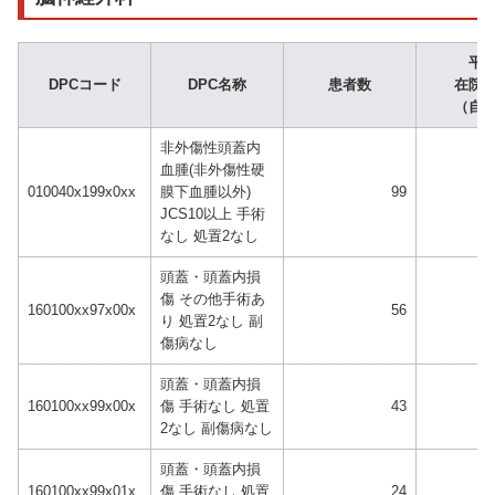
平
DPCコード
DPC名称
患者数
在院
（自
非外傷性頭蓋内
血腫(非外傷性硬
010040x199x0xx
膜下血腫以外)
99
JCS10以上 手術
なし 処置2なし
頭蓋・頭蓋内損
傷 その他手術あ
160100xx97x00x
56
り 処置2なし 副
傷病なし
頭蓋・頭蓋内損
160100xx99x00x
傷 手術なし 処置
43
2なし 副傷病なし
頭蓋・頭蓋内損
160100xx99x01x
傷 手術なし 処置
24