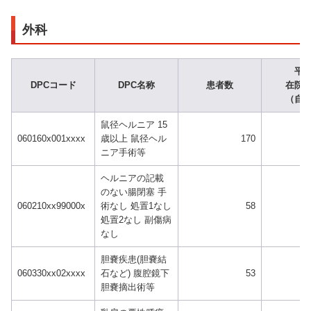
外科
平
DPCコード
DPC名称
患者数
在院
（自
鼠径ヘルニア 15
060160x001xxxx
歳以上 鼠径ヘル
170
ニア手術等
ヘルニアの記載
のない腸閉塞 手
060210xx99000x
術なし 処置1なし
58
処置2なし 副傷病
なし
胆嚢疾患(胆嚢結
060330xx02xxxx
石など) 腹腔鏡下
53
胆嚢摘出術等