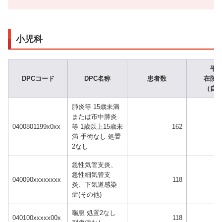
小児科
平
DPCコード
DPC名称
患者数
在院
（自
肺炎等 15歳未満
または市中肺炎
0400801199x0xx
等 1歳以上15歳未
162
満 手術なし 処置
2なし
急性気管支炎、
急性細気管支
040090xxxxxxxx
118
炎、下気道感染
症(その他)
喘息 処置2なし
040100xxxxx00x
118