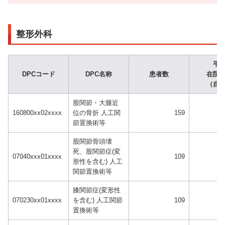
整形外科
平
DPCコード
DPC名称
患者数
在院
（自
股関節・大腿近
160800xx02xxxx
位の骨折 人工関
159
節置換術等
股関節骨頭壊
死、股関節症(変
07040xxx01xxxx
109
形性を含む) 人工
関節置換術等
膝関節症(変形性
070230xx01xxxx
を含む) 人工関節
109
置換術等