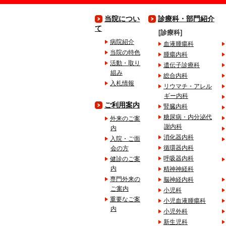
当院につい
診療科・部門紹介
て
診療科
病院紹介
血液腫瘍科
当院の特色
腫瘍内科
活動・取り
遺伝子診療科
組み
総合内科
入札情報
リウマチ・アレル
ギー内科
ご利用案内
腎臓内科
糖尿病・内分泌代
外来のご案
謝内科
内
消化器内科
入院・ご面
循環器内科
会の方
呼吸器内科
健診のご案
内
精神神経科
専門外来の
脳神経内科
ご案内
小児科
重要なご案
小児血液腫瘍科
内
小児外科
新生児科