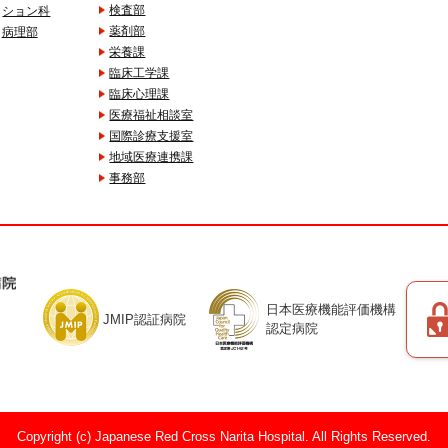
検査部
ション科
薬剤部
病理部
栄養課
臨床工学課
臨床心理課
医療福祉相談室
国際診療支援室
地域医療連携課
事務部
日本医療機能評価機構
JMIP認証病院
認定病院
Copyright (c) Japanese Red Cross Narita Hospital. All Rights Reserved.