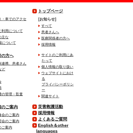
トップページ
ス・車でのアクセ
お知らせ
すべて
ご利用について
患者さんへ
の主な
医療関係者の方へ
場について
採用情報
サイトのご利用にあ
者の方へ
たって
病連携、患者さん
個人情報の取り扱い
など
ウェブサイトにおけ
る
会
プライバシーポリシ
局
ー
費の管理・監査
関連サイト
災害救護活動
演のご案内
採用情報
修会のご案内
よくあるご質問
習会のご案内
English＆other
のご案内
languages