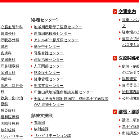
交通案内
各種センター
電車・バ
ス
心臓血管外科
地域周産期母子医療センター
駐車場の
形成外科
造血細胞移植センター
病院近辺
呼吸器外科
アレルギー膠原病センター
バス乗り
眼科
脳卒中センター
皮膚科
脊椎脊髄センター
医療関係
泌尿器科
通院治療センター
耳鼻咽喉科
人工関節センター
病診・病
のご紹介
産婦人科
感染症センター
臨床研究
麻酔科
健康管理センター
倫理委員
歯科・口腔外
患者支援センター
科
治験事務
印旛山武地域難病相談支援センター
救急・集中治
公的研究
千葉大学医学部附属病院 成田赤十字病院肺
療科
がん治療センター
感染症科
講習・講
診療支援部
緩和医療科
講演・研
看護部
国際診療科
赤十字講
放射線課
放射線科
出前講座
リハビリテーション課
リハビリテー