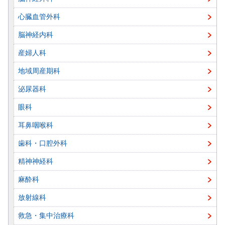
心臓血管外科
脳神経内科
産婦人科
地域周産期科
泌尿器科
眼科
耳鼻咽喉科
歯科・口腔外科
精神神経科
麻酔科
放射線科
救急・集中治療科